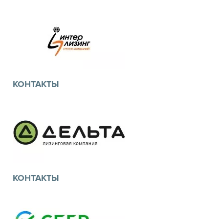
Сот.: +7 921 364-64-58
E-mail: kabanova.N@baltlease.ru
ЭЛЕМЕНТ ЛИЗИНГ
Сайт: baltlease.ru
г. Москва, Кутузовский просп., 36, стр. 41
КОНТАКТЫ
Тел.: +7 (495) 937-27-80
E-mail: element77@ulh.ru
Сайт: elementleasing.ru
ООО «ИНТЕРЛИЗИНГ»
197101, г. Санкт-Петербург, Петроградская наб., 36
КОНТАКТЫ
Тел.: 8 (800) 550-06-06
E-mail: