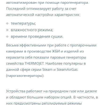
автоматизирован при помощи парогенератора.
Последний оптимизирует работу за счет
Контакты для связи
автоматической настройки характеристик:
температуры;
Удмуртская Республика, Ижевск, Удмуртская улица, 231
влажностного режима;
времени проведения сушки.
Бесплатно по России
Весьма эффективными при работе с пропарочными
тел. 8 800 100 1975
камерами в производстве ЖБИ и изделий из
Я даю свое
согласие
на обработку персональных
керамзита себя показали паровые генераторы
данных в соответствии с
политикой
*
семейства THERMOJET. Наиболее популярны в
данной сфере серии Steam и SteamAirGas
Я даю свое
согласие
на получение
(парогазогенераторы).
информационных материалов
Устройства работают на природном газе или дизеле
и обладают большим набором опций. В частности, в
них предусмотрены регулируемые режимы
ЗАКАЗАТЬ ОБОРУДОВАНИЕ